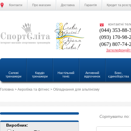
Контакти
Про магазин
Доставка
Гарантія
Кредит та розст
контактні те
(044) 353-88-
(093) 170-98-
(067) 807-74-
Зателефонуйт
Силові
Кардіо
Настільний
Активний
Бокс,
тренажери
тренажери
теніс
відпочинок
єдиноборства
Головна
>
Аеробіка та фітнес
> Обладнання для альпінізму
Сортувати по:
Виробник: