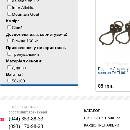
As seen on TV
Inter Atletika
Mountain Goat
Колір:
Сірий
Дозволена вага користувача:
Більше 160 кг
Призначення у використанні:
Тренувальний
Матеріал основи:
Дерево
Підошви Льодосту
seen on TV TI-0611
Вага, кг:
50-100
85 грн.
інтернет-магазин
КАТАЛОГ
спортивних тренажерів
(044) 353-88-33
СИЛОВІ ТРЕНАЖЕРИ
(093) 170-98-23
КАРДІО ТРЕНАЖЕРИ