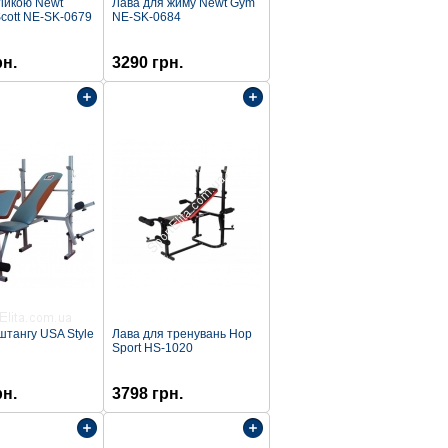
тійкою Newt
Лава для жиму Newt Gym
cott NE-SK-0679
NE-SK-0684
рн.
3290 грн.
штангу USA Style
Лава для тренувань Hop
Sport HS-1020
рн.
3798 грн.