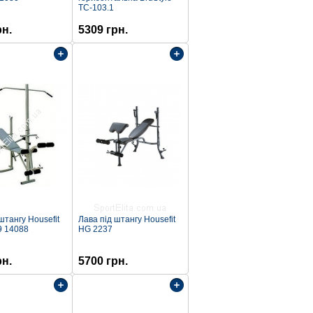
ТС-103.1
рн.
5309 грн.
штангу Housefit
Лава під штангу Housefit
9 14088
HG 2237
рн.
5700 грн.