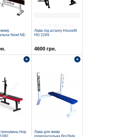
 жиму
Лава під штангу Housefit
альна Newt NE-
HG 2269
рн.
4600 грн.
 тренувань Hop
Лава для жиму
-1080
горизонтальна BruStyle