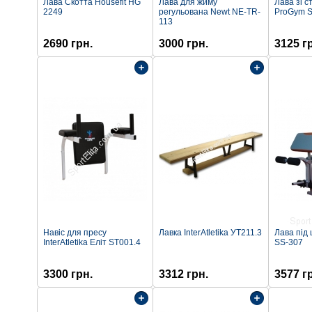
Лава Скотта Housefit HG
Лава для жиму
Лава зі с
2249
регульована Newt NE-TR-
ProGym S
113
2690 грн.
3000 грн.
3125 г
Навіс для пресу
Лавка InterAtletika УТ211.3
Лава під 
InterАtletika Еліт SТ001.4
SS-307
3300 грн.
3312 грн.
3577 г