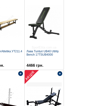
erAtletika УТ211.4
Лава Tunturi UB40 Utility
Bench 17TSUB4000
рн.
4466 грн.