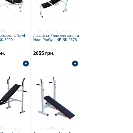
версальна Newt
Лава зі стійкою для штанги
SK-3090
Newt ProGym NE-SK-0678
рн.
2655 грн.