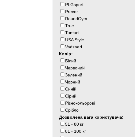
PLGsport
Precor
RoundGym
True
Tunturi
USA Style
Vadzaari
Колір:
Білий
Червоний
Зелений
Чорний
Синій
Сірий
Різнокольоровi
Срiбло
Дозволена вага користувача:
51 - 80 кг
81 - 100 кг