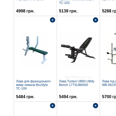
ТС-103
4998 грн.
5139 грн.
5288 г
Лава для французького
Лава Tunturi UB60 Utility
Лава під 
жиму лежачи BruStyle
Bench 17TSUB6000
WB 0923
ТС-109
5484 грн.
5494 грн.
5700 г