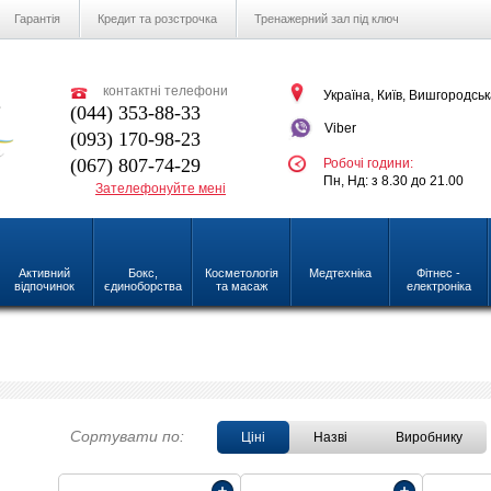
Гарантія
Кредит та розстрочка
Тренажерний зал під ключ
контактні телефони
Україна, Київ, Вишгородськ
(044) 353-88-33
Viber
(093) 170-98-23
(067) 807-74-29
Робочі години:
Пн, Нд: з 8.30 до 21.00
Зателефонуйте мені
Активний
Бокс,
Косметологія
Медтехніка
Фітнес -
відпочинок
єдиноборства
та масаж
електроніка
Сортувати по:
Ціні
Назві
Виробнику