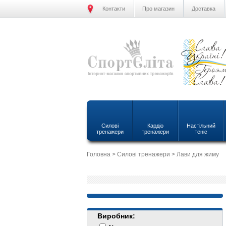
Контакти
Про магазин
Доставка
Силові
Кардіо
Настільний
тренажери
тренажери
теніс
Головна
>
Силові тренажери
> Лави для жиму
Виробник: