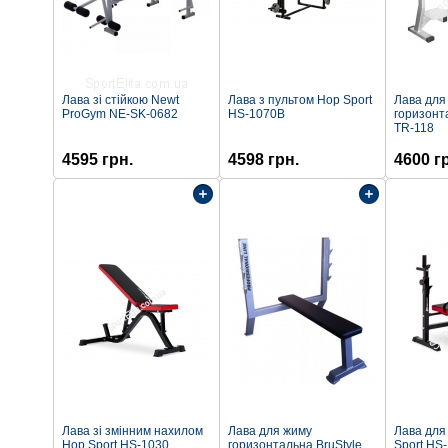
Лава зі стійкою Newt
Лава з пультом Hop Sport
Лава для
ProGym NE-SK-0682
HS-1070B
горизонт
TR-118
4595 грн.
4598 грн.
4600 г
Лава зі змінним нахилом
Лава для жиму
Лава для
Hop Sport HS-1030
горизонтальна BruStyle
Sport HS