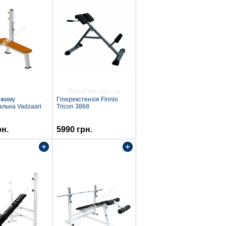
 жиму
Гіперекстензія Finnlo
альна Vadzaari
Tricon 3868
рн.
5990 грн.