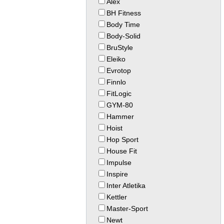
Alex
BH Fitness
Body Time
Body-Solid
BruStyle
Eleiko
Evrotop
Finnlo
FitLogic
GYM-80
Hammer
Hoist
Hop Sport
House Fit
Impulse
Inspire
Inter Atletika
Kettler
Master-Sport
Newt