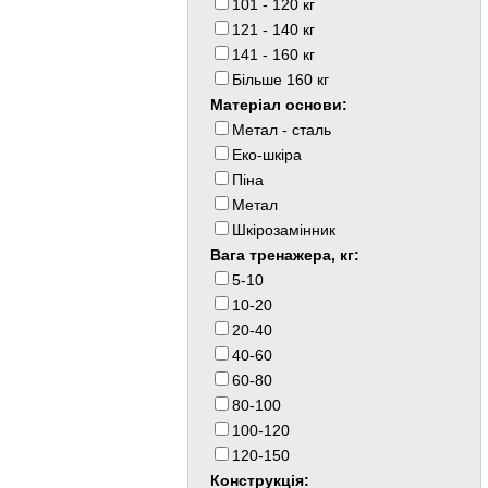
101 - 120 кг
121 - 140 кг
141 - 160 кг
Більше 160 кг
Матеріал основи:
Метал - сталь
Еко-шкіра
Пiна
Метал
Шкірозамінник
Вага тренажера, кг:
5-10
10-20
20-40
40-60
60-80
80-100
100-120
120-150
Конструкція: