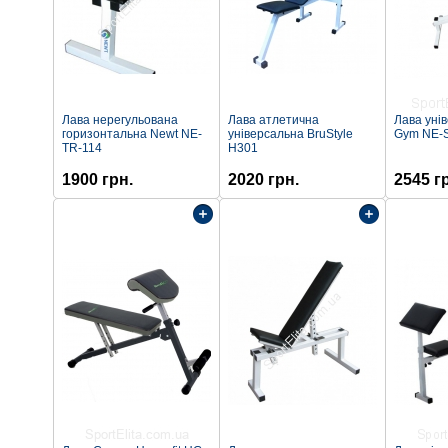
Лава нерегульована
Лава атлетична
Лава уні
горизонтальна Newt NE-
універсальна BruStyle
Gym NE-
TR-114
Н301
1900 грн.
2020 грн.
2545 г