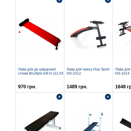
Лава для до шведської
Лава для пресу Hop Sport
Лава для
стінки BruStyle Elit H-111.03
HS-1012
HS-1014
970 грн.
1489 грн.
1648 г