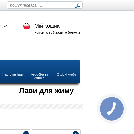
Мій кошик
а, 45
Купуйте і збирайте бонуси
Настільні ігри
Аеробіка та
Офісні меблі
фітнес
Лави для жиму