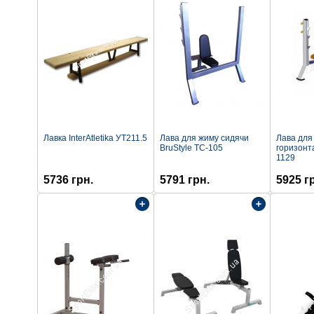
Лавка InterAtletika УТ211.5
Лава для жиму сидячи
Лава для
BruStyle ТС-105
горизонт
1129
5736 грн.
5791 грн.
5925 г