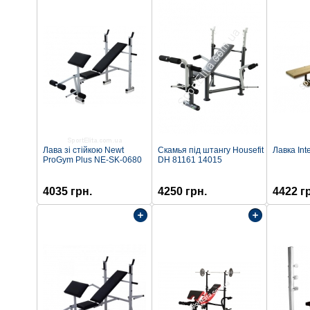
Лава зі стійкою Newt
Cкамья під штангу Housefit
Лавка Int
ProGym Plus NE-SK-0680
DH 81161 14015
4035 грн.
4250 грн.
4422 г