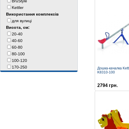
BruStyle
Kettler
Використання комплексiв
для вулиці
Висота, см:
20-40
40-60
60-80
80-100
100-120
170-250
Дошка-качалка Kett
K8310-100
2794 грн.