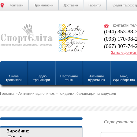
Контакти
Про магазин
Доставка
Гарантія
Кредит та розст
контактні те
(044) 353-88-
(093) 170-98-
(067) 807-74-
Зателефонуйт
Силові
Кардіо
Настільний
Активний
Бокс,
тренажери
тренажери
теніс
відпочинок
єдиноборства
Головна
>
Активний відпочинок
> Гойдалки, балансири та каруселі
Сортувати по:
Виробник: