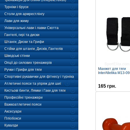
Тренажери для спини (гіперекстензії)
Турніки і бруси
Столи для армрестлінгу
Лави для жиму
Універсальні лави і лавки Скотта
Гантелі, гирі та диски
Штанги, Диски та Грифи
Стійки для штанги, Дискiв, Гантелів
Шведські стінки
Опції до силових тренажерів
Манжет для тяги
Ручки і Грифи для тяги
InterAtletika M13-0
Спортивні рукавички для фітнесу і турніка
Атлетичні пояси та упряж для шиї
165 грн.
Кистьові бинти, Лямки і Гаки для тяги
Професійні тренажери
Важкоатлетичні пояси
Аксесуари
Пліобокси
Кувалди