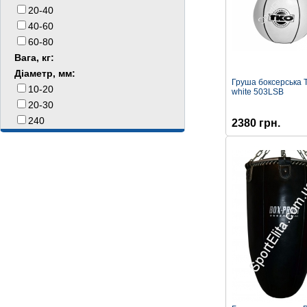
20-40
40-60
60-80
Вага, кг:
Діаметр, мм:
Груша боксерська 
10-20
white 503LSB
20-30
240
2380 грн.