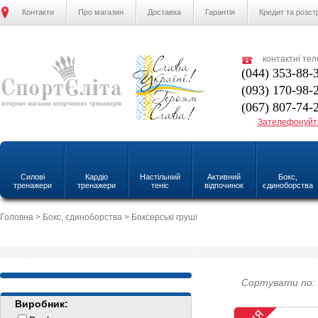
Контакти
Про магазин
Доставка
Гарантія
Кредит та розст
контактні те
(044) 353-88-
(093) 170-98-
(067) 807-74-
Зателефонуйт
Силові
Кардіо
Настільний
Активний
Бокс,
тренажери
тренажери
теніс
відпочинок
єдиноборства
Головна
>
Бокс, єдиноборства
> Боксерські груші
Сортувати по:
Виробник: