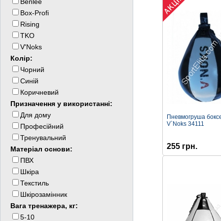
Benlee
Box-Profi
Rising
TKO
V'Noks
Колір:
Чорний
Синій
Коричневий
Призначення у використанні:
Для дому
Пневмогруша бокс
V`Noks 34111
Професійний
Тренувальний
255 грн.
Матеріал основи:
ПВХ
Шкіра
Текстиль
Шкірозамінник
Вага тренажера, кг:
5-10