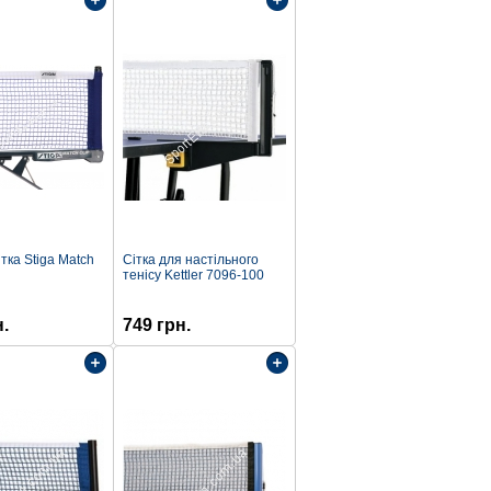
ітка Stiga Match
Сітка для настільного
тенісу Kettler 7096-100
н.
749 грн.