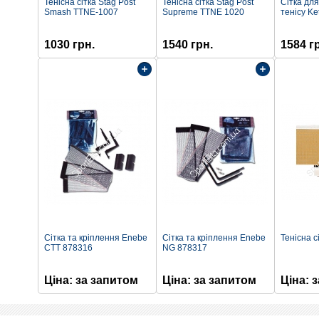
Тенісна сітка Stag Post
Тенісна сітка Stag Post
Сітка для
Smash TTNE-1007
Supreme TTNE 1020
тенісу Ke
1030 грн.
1540 грн.
1584 г
Сітка та кріплення Enebe
Сітка та кріплення Enebe
Тенісна сі
CTT 878316
NG 878317
Цiна: за запитом
Цiна: за запитом
Цiна: 