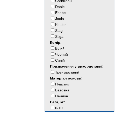
Cornilleau
Donic
Enebe
Joola
Kettler
Stag
Stiga
Колір:
Білий
Чорний
Синій
Призначення у використанні:
Тренувальний
Матеріал основи:
Пластик
Бавовна
Нейлон
Вага, кг:
0-10