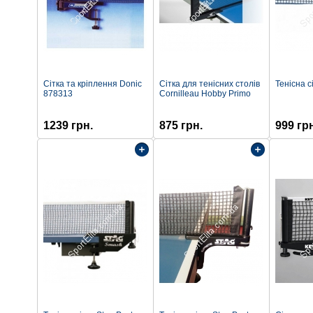
Сітка та кріплення Donic
Сітка для тенісних столів
Тенісна с
878313
Cornilleau Hobby Primo
1239 грн.
875 грн.
999 гр