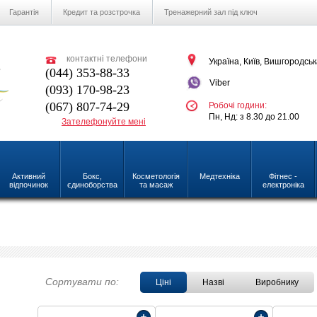
Гарантія
Кредит та розстрочка
Тренажерний зал під ключ
контактні телефони
Україна, Київ, Вишгородськ
(044) 353-88-33
Viber
(093) 170-98-23
(067) 807-74-29
Робочі години:
Пн, Нд: з 8.30 до 21.00
Зателефонуйте мені
Активний
Бокс,
Косметологія
Медтехніка
Фітнес -
відпочинок
єдиноборства
та масаж
електроніка
Сортувати по:
Ціні
Назві
Виробнику