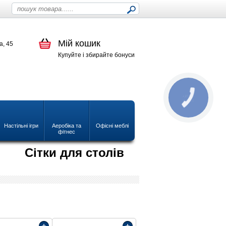
Мій кошик
а, 45
Купуйте і збирайте бонуси
КНОПКА
ЗВ'ЯЗКУ
Настільні ігри
Аеробіка та
Офісні меблі
фітнес
Сітки для столів