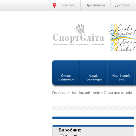
Контакти
Про магазин
Доставка
Силові
Кардіо
Настільний
тренажери
тренажери
теніс
Головна
>
Настільний теніс
> Сітки для столів
Виробник: