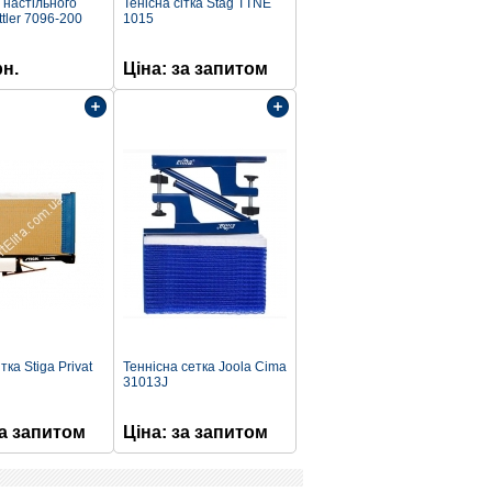
 настільного
Тенісна сітка Stag TTNE
ttler 7096-200
1015
рн.
Цiна: за запитом
тка Stiga Privat
Теннісна сетка Joola Cima
31013J
за запитом
Цiна: за запитом