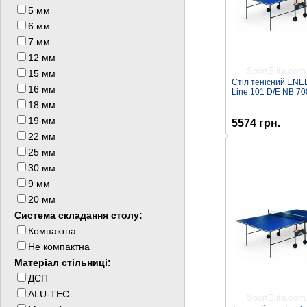
5 мм
6 мм
7 мм
12 мм
15 мм
Стіл тенісний ENE
16 мм
Line 101 D/E NB 7
18 мм
19 мм
5574 грн.
22 мм
25 мм
30 мм
9 мм
20 мм
Система складання столу:
Компактна
Не компактна
Матеріал стільниці:
ДСП
ALU-TEC