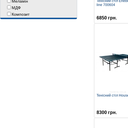
Меламiн
Тенісний стіл Eneb
line 700604
МДФ
Композит
6850 грн.
Тенісний стіл House
8300 грн.