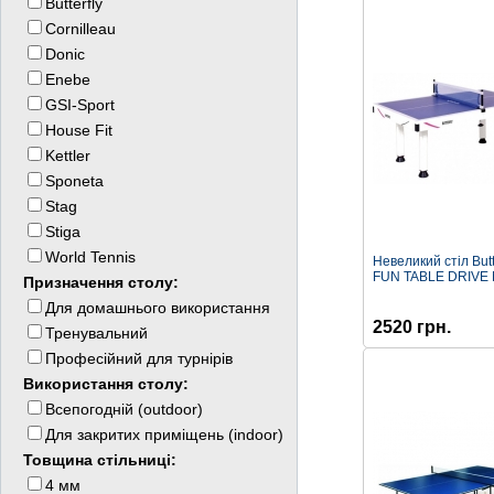
Butterfly
Cornilleau
Donic
Enebe
GSI-Sport
House Fit
Kettler
Sponeta
Stag
Stiga
World Tennis
Невеликий стіл Butt
FUN TABLE DRIVE 
Призначення столу:
Для домашнього використання
2520 грн.
Тренувальний
Професійний для турнірів
Використання столу:
Всепогодній (outdoor)
Для закритих приміщень (indoor)
Товщина стільниці:
4 мм