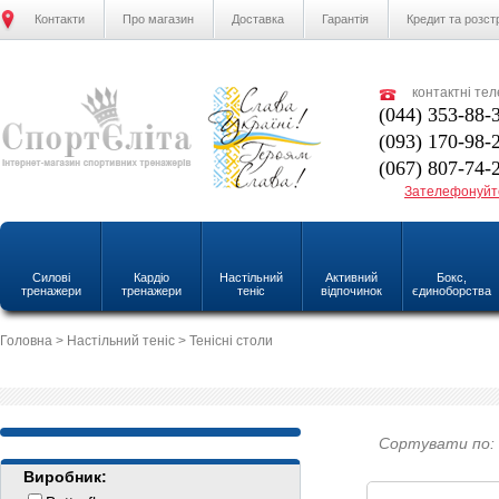
Контакти
Про магазин
Доставка
Гарантія
Кредит та розст
контактні те
(044) 353-88-
(093) 170-98-
(067) 807-74-
Зателефонуйт
Силові
Кардіо
Настільний
Активний
Бокс,
тренажери
тренажери
теніс
відпочинок
єдиноборства
Головна
>
Настільний теніс
> Тенісні столи
Сортувати по:
Виробник: