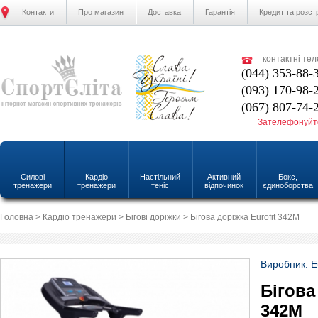
Контакти
Про магазин
Доставка
Гарантія
Кредит та розст
контактні те
(044) 353-88-
(093) 170-98-
(067) 807-74-
Зателефонуйт
Силові
Кардіо
Настільний
Активний
Бокс,
тренажери
тренажери
теніс
відпочинок
єдиноборства
Головна
>
Кардіо тренажери
>
Бігові доріжки
> Бігова доріжка Eurofit 342M
Виробник: Eu
Бігова
342M