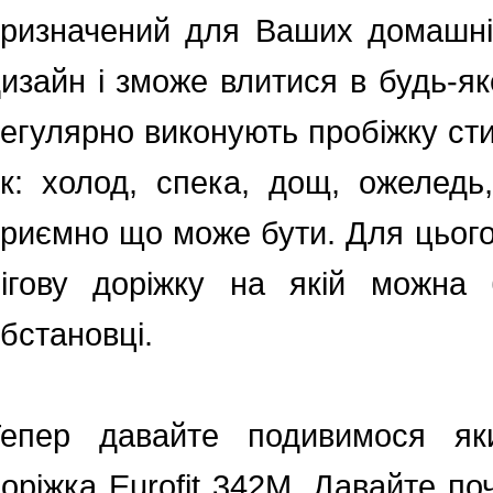
ризначений для Ваших домашні
изайн і зможе влитися в будь-я
егулярно виконують пробіжку ст
к: холод, спека, дощ, ожеледь,
риємно що може бути. Для цьог
ігову доріжку на якій можна 
бстановці.
Тепер давайте подивимося яки
оріжка Eurofit 342M. Давайте по