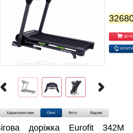
32680
ДО К
КУПИТИ 
Характеристики
Опис
Фото
Відгуки
Бігова доріжка Eurofit 342M